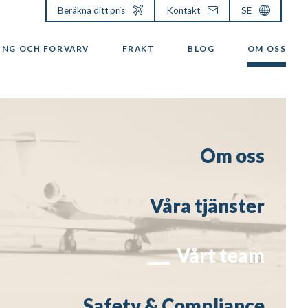
Beräkna ditt pris
Kontakt
SE
ING OCH FÖRVÄRV
FRAKT
BLOG
OM OSS
Om oss
Våra tjänster
Vårt team
Safety & Compliance