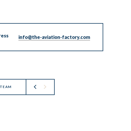
ress
info@the-aviation-factory.com
 TEAM