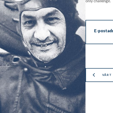
only challenge.
E-postad
VÅRT