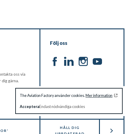
Följ oss
ntakta oss via
er dig gärna.
The Aviation Factory använder cookies.
Mer information
Acceptera
Endast nödvändiga cookies
HÅLL DIG
OR'
UPPDATERAD