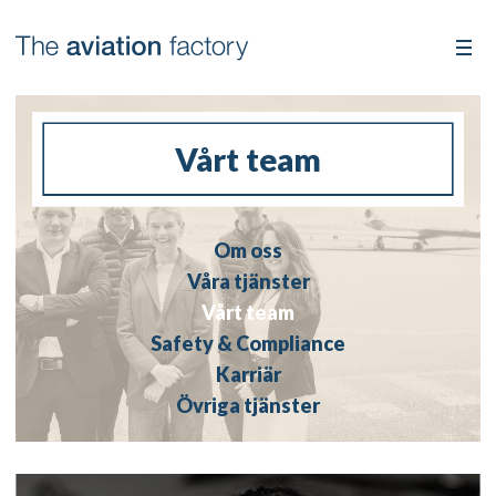
Vårt team
Om oss
Våra tjänster
Vårt team
Safety & Compliance
Karriär
Övriga tjänster