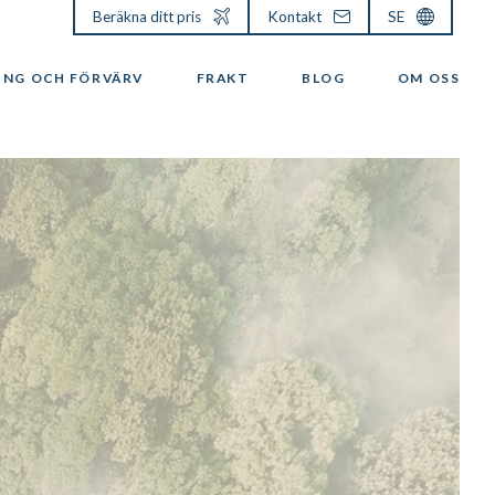
Beräkna ditt pris
Kontakt
SE
ING OCH FÖRVÄRV
FRAKT
BLOG
OM OSS