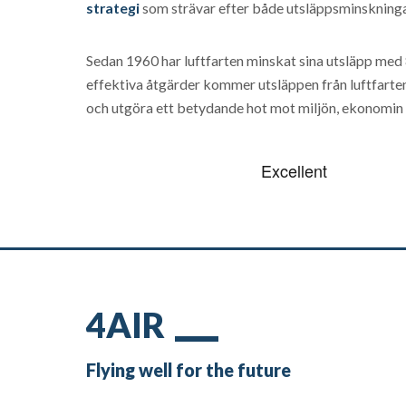
strategi
som strävar efter både utsläppsminskningar
Sedan 1960 har luftfarten minskat sina utsläpp med 80
effektiva åtgärder kommer utsläppen från luftfarten 
och utgöra ett betydande hot mot miljön, ekonomin 
4AIR
Flying well for the future