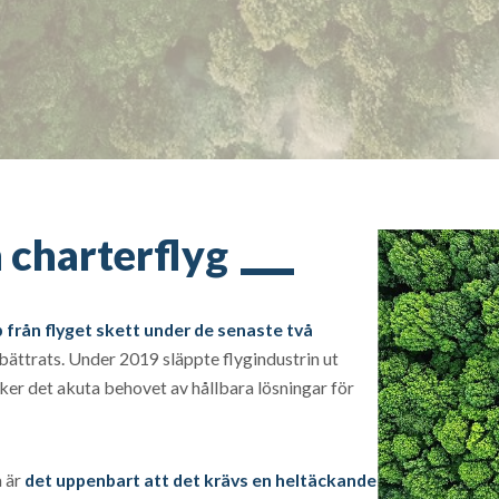
h charterflyg
p från flyget skett under de senaste två
örbättrats. Under 2019 släppte flygindustrin ut
ker det akuta behovet av hållbara lösningar för
a är
det uppenbart att det krävs en heltäckande