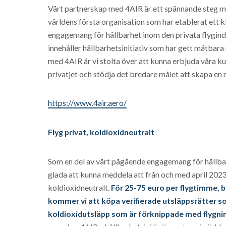
Vårt partnerskap med 4AIR är ett spännande steg mot
världens första organisation som har etablerat ett 
engagemang för hållbarhet inom den privata flygindu
innehåller hållbarhetsinitiativ som har gett mätbar
med 4AIR är vi stolta över att kunna erbjuda våra ku
privatjet och stödja det bredare målet att skapa en m
https://www.4air.aero/
Flyg privat, koldioxidneutralt
Som en del av vårt pågående engagemang för hållbar
glada att kunna meddela att från och med april 2023
koldioxidneutralt.
För 25-75 euro per flygtimme, b
kommer vi att köpa verifierade utsläppsrätter 
koldioxidutsläpp som är förknippade med flygni