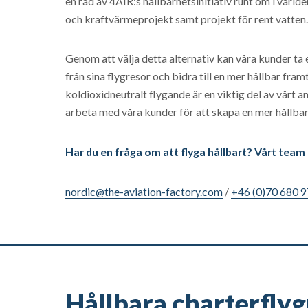
en rad av 4AIR:s hållbarhetsinitiativ runt om i världe
och kraftvärmeprojekt samt projekt för rent vatten
Genom att välja detta alternativ kan våra kunder ta 
från sina flygresor och bidra till en mer hållbar fram
koldioxidneutralt flygande är en viktig del av vårt 
arbeta med våra kunder för att skapa en mer hållbar 
Har du en fråga om att flyga hållbart? Vårt team f
nordic@the-aviation-factory.com
/
+46 (0)70 680 9
Hållbara charterfly