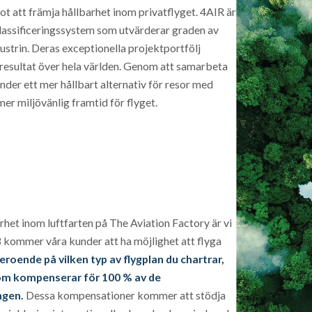
 att främja hållbarhet inom privatflyget. 4AIR är
klassificeringssystem som utvärderar graden av
strin. Deras exceptionella projektportfölj
a resultat över hela världen. Genom att samarbeta
nder ett mer hållbart alternativ för resor med
er miljövänlig framtid för flyget.
het inom luftfarten på The Aviation Factory är vi
 kommer våra kunder att ha möjlighet att flyga
eroende på vilken typ av flygplan du chartrar,
som kompenserar för 100 % av de
ngen.
Dessa kompensationer kommer att stödja