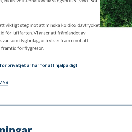
n, inklusive internationella skogsbruks-, vind-, sol-
.
ett viktigt steg mot att minska koldioxidavtrycket
tid för luftfarten. Vi anser att främjandet av
ansvar som flygbolag, och vi ser fram emot att
framtid för flygresor.
ör privatjet är här för att hjälpa dig!
7 98
gningar