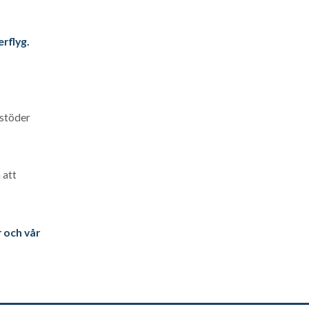
erflyg.
 stöder
 att
r och vår