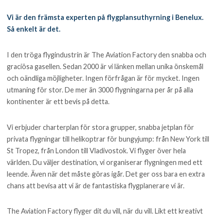
Vi är den främsta experten på flygplansuthyrning i Benelux.
Så enkelt är det.
I den tröga flygindustrin är The Aviation Factory den snabba och
graciösa gasellen. Sedan 2000 är vi länken mellan unika önskemål
och oändliga möjligheter. Ingen förfrågan är för mycket. Ingen
utmaning för stor. De mer än 3000 flygningarna per år på alla
kontinenter är ett bevis på detta.
Vi erbjuder charterplan för stora grupper, snabba jetplan för
privata flygningar till helikoptrar för bungyjump: från New York till
St Tropez, från London till Vladivostok. Vi flyger över hela
världen. Du väljer destination, vi organiserar flygningen med ett
leende. Även när det måste göras igår. Det ger oss bara en extra
chans att bevisa att vi är de fantastiska flygplanerare vi är.
The Aviation Factory flyger dit du vill, när du vill. Likt ett kreativt