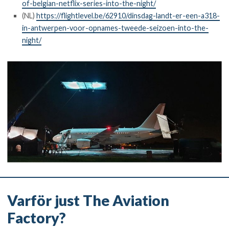
of-belgian-netflix-series-into-the-night/
(NL)
https://flightlevel.be/62910/dinsdag-landt-er-een-a318-
in-antwerpen-voor-opnames-tweede-seizoen-into-the-
night/
Varför just The Aviation
Factory?