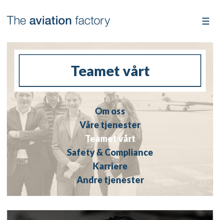
Teamet vårt
Om oss
Våre tjenester
Teamet vårt
Safety & Compliance
Karriere
Andre tjenester