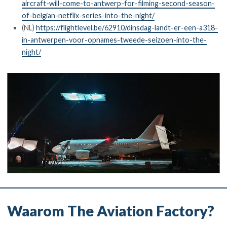
aircraft-will-come-to-antwerp-for-filming-second-season-
of-belgian-netflix-series-into-the-night/
(NL)
https://flightlevel.be/62910/dinsdag-landt-er-een-a318-
in-antwerpen-voor-opnames-tweede-seizoen-into-the-
night/
Waarom The Aviation Factory?