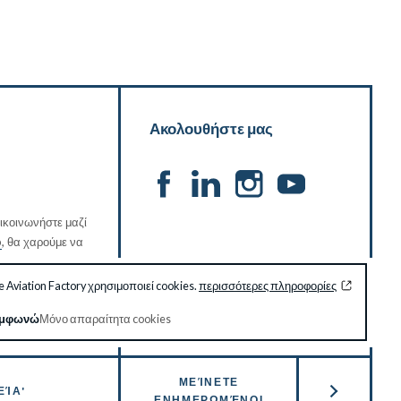
Ακολουθήστε μας
ικοινωνήστε μαζί
p
, θα χαρούμε να
 Aviation Factory χρησιμοποιεί cookies.
περισσότερες πληροφορίες
μφωνώ
Μόνο απαραίτητα cookies
ΜΕΊΝΕΤΕ
ΕΊΑ'
ΕΝΗΜΕΡΩΜΈΝΟΙ