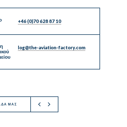
ο
+46 (0)70 628 87 10
ση
log@the-aviation-factory.com
ικού
είου
ΆΔΑ ΜΑΣ