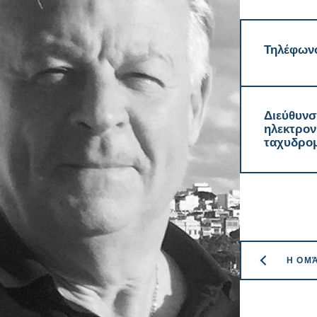
Τηλέφων
Διεύθυν
ηλεκτρον
ταχυδρομ
Η ΟΜ