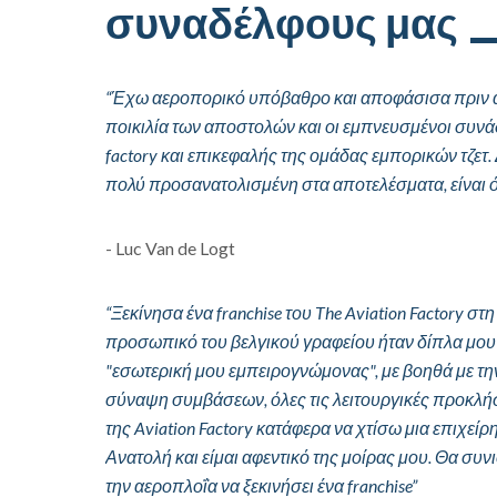
συναδέλφους μας
“Έχω αεροπορικό υπόβαθρο και αποφάσισα πριν απ
ποικιλία των αποστολών και οι εμπνευσμένοι συνάδ
factory και επικεφαλής της ομάδας εμπορικών τζετ.
πολύ προσανατολισμένη στα αποτελέσματα, είναι ό
- Luc Van de Logt
“Ξεκίνησα ένα franchise του The Aviation Factory σ
προσωπικό του βελγικού γραφείου ήταν δίπλα μου σ
"εσωτερική μου εμπειρογνώμονας", με βοηθά με τη
σύναψη συμβάσεων, όλες τις λειτουργικές προκλήσ
της Aviation Factory κατάφερα να χτίσω μια επιχ
Ανατολή και είμαι αφεντικό της μοίρας μου. Θα συ
την αεροπλοΐα να ξεκινήσει ένα franchise”