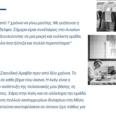
ό 7 χρόνια να γίνω μεσίτης. Με γοήτευσε η
ελφοι. Σήμερα είμαι συνέταιρος στο Aviation
 Δουλεύοντας σε μια μικρή και ευέλικτη ομάδα,
λα όσα ήλπιζα και πολλά περισσότερα!"
τη Σαουδική Αραβία πριν από δύο χρόνια. Το
ε κάθε βήμα που έκανα. Η Kelly είναι η
ν ανάπτυξη της πελατειακής μου βάσης, τη
εις. Χάρη στην Kelly και σε ολόκληρη την ομάδα
είρηση πολλών εκατομμυρίων δολαρίων στη Μέση
νιστούσα ανεπιφύλακτα σε όποιον έχει πάθος για