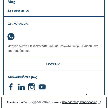
Blog
Σχετικά με το
Επικοινωνία
Μας χρειάζεστε; Επικοινωνήστε μαζί μας μέσω
whatsapp
, θα χαρούμε να
σας βοηθήσουμε.
ΓΡΑΦΕΊΑ'
Ακολουθήστε μας
ΜΕΊΝΕΤΕ ΕΝΗΜΕΡΩΜΈΝΟΙ
The Aviation Factory χρησιμοποιεί cookies.
περισσότερες πληροφορίες