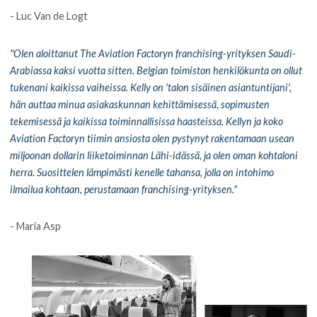
- Luc Van de Logt
"Olen aloittanut The Aviation Factoryn franchising-yrityksen Saudi-
Arabiassa kaksi vuotta sitten. Belgian toimiston henkilökunta on ollut
tukenani kaikissa vaiheissa. Kelly on 'talon sisäinen asiantuntijani',
hän auttaa minua asiakaskunnan kehittämisessä, sopimusten
tekemisessä ja kaikissa toiminnallisissa haasteissa. Kellyn ja koko
Aviation Factoryn tiimin ansiosta olen pystynyt rakentamaan usean
miljoonan dollarin liiketoiminnan Lähi-idässä, ja olen oman kohtaloni
herra. Suosittelen lämpimästi kenelle tahansa, jolla on intohimo
ilmailua kohtaan, perustamaan franchising-yrityksen."
- Maria Asp