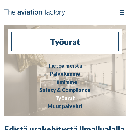
Työurat
Tietoa meistä
Palvelumme
Tiimimme
Safety & Compliance
Työurat
Muut palvelut
Edistä urakehitystä ilmailualalla