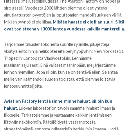
Hitaassa ilmailuteollisuudessa The Aviation Factory on nopea ja
siro gaselli. Vuodesta 2000 lähtien olemme olleet yhteys
ainutlaatuisten pyyntöjen ja loputtomien mahdollisuuksien välillä.
Mikään pyyntö ei ole liikaa.
Mikään haaste ei ole liian suuri. Siitä
ovat todisteena yli 3000 lentoa vuodessa kaikilla mantereilla.
Tarjoamme tilauslentokoneita suurille ryhmille, pikajettejä
yksityislentoihin ja helikoptereita benjihyppyihin: New Yorkista St.
Tropeziin, Lontoosta Vladivostokiin. Lennämme
maailmanlaajuisesti. Sinä valitset määränpään, me järjestämme
lennon hymyillen. Jopa silloin, kun se on tehtävä eilen. Se antaa
meille vain lisämahdollisuuden todistaa, että olemme loistavia
lentosuunnittelijoita.
Aviation Factory lentää sinne, minne haluat, silloin kun
haluat.
Luovan laboratorion tavoin saamme ihmiset ilmaan ja
liikkeelle. Tarkastelemme ja vastaamme kaikkiin lentämiseen
liittyviin näkökohtiin. Räätälöidystä vastaanotosta,
virheettömästä lennosta kulinaarisiin herkkuihin ilmassa. Hyvää