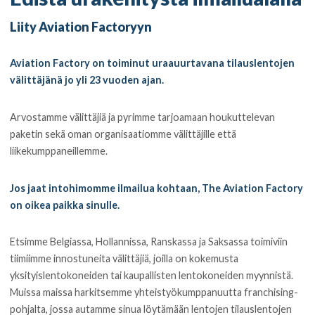
Liity Aviation Factoryyn
Aviation Factory on toiminut uraauurtavana tilauslentojen
välittäjänä jo yli 23 vuoden ajan.
Arvostamme välittäjiä ja pyrimme tarjoamaan houkuttelevan
paketin sekä oman organisaatiomme välittäjille että
liikekumppaneillemme.
Jos jaat intohimomme ilmailua kohtaan, The Aviation Factory
on oikea paikka sinulle.
Etsimme Belgiassa, Hollannissa, Ranskassa ja Saksassa toimiviin
tiimiimme innostuneita välittäjiä, joilla on kokemusta
yksityislentokoneiden tai kaupallisten lentokoneiden myynnistä.
Muissa maissa harkitsemme yhteistyökumppanuutta franchising-
pohjalta, jossa autamme sinua löytämään lentojen tilauslentojen