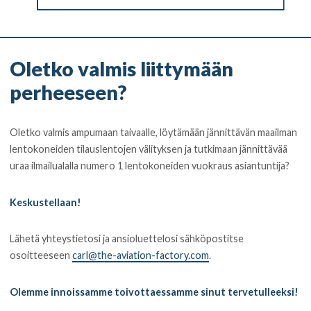
Oletko valmis liittymään
perheeseen?
Oletko valmis ampumaan taivaalle, löytämään jännittävän maailman
lentokoneiden tilauslentojen välityksen ja tutkimaan jännittävää
uraa ilmailualalla numero 1 lentokoneiden vuokraus asiantuntija?
Keskustellaan!
Lähetä yhteystietosi ja ansioluettelosi sähköpostitse
osoitteeseen
carl@the-aviation-factory.com
.
Olemme innoissamme toivottaessamme sinut tervetulleeksi!