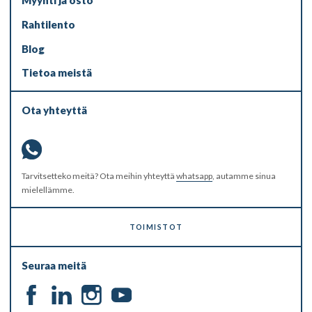
Myynti ja osto
Rahtilento
Blog
Tietoa meistä
Ota yhteyttä
Tarvitsetteko meitä? Ota meihin yhteyttä
whatsapp
, autamme sinua
mielellämme.
TOIMISTOT
Seuraa meitä