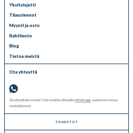
Yksityisjetti
Tilauslennot
Myynti ja osto
Rahtilento
Blog
Tietoa meistä
Ota yhteyttä
Tarvitsetteko meitä? Ota meihin yhteyttä
whatsapp
, autamme sinua
mielellämme.
TOIMISTOT