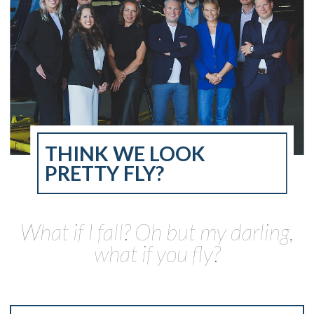
THINK WE LOOK
PRETTY FLY?
What if I fall? Oh but my darling,
what if you fly?