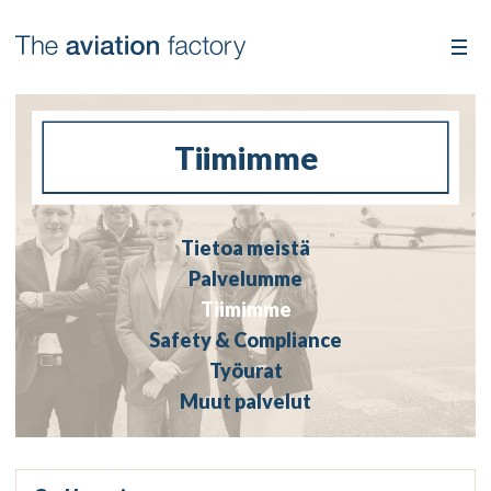
Tiimimme
Tietoa meistä
Palvelumme
Tiimimme
Safety & Compliance
Työurat
Muut palvelut