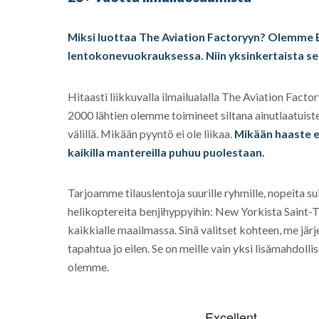
Miksi luottaa The Aviation Factoryyn? Olemme
lentokonevuokrauksessa. Niin yksinkertaista se
Hitaasti liikkuvalla ilmailualalla The Aviation Factor
2000 lähtien olemme toimineet siltana ainutlaatuis
välillä. Mikään pyyntö ei ole liikaa.
Mikään haaste ei
kaikilla mantereilla puhuu puolestaan.
Tarjoamme tilauslentoja suurille ryhmille, nopeita su
helikoptereita benjihyppyihin: New Yorkista Saint-
kaikkialle maailmassa. Sinä valitset kohteen, me jär
tapahtua jo eilen. Se on meille vain yksi lisämahdolli
olemme.