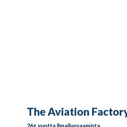
The Aviation Factor
26+ vuotta ilmailuosaamista