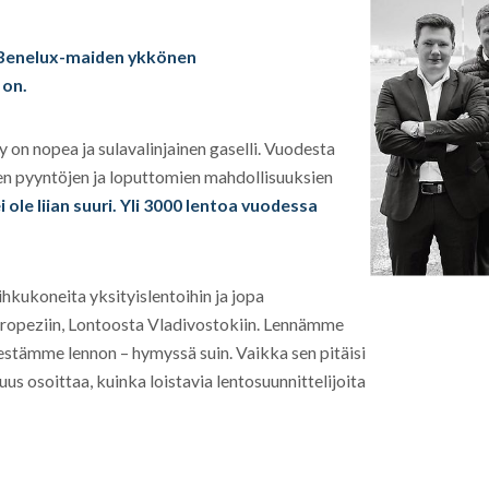
 Benelux-maiden ykkönen
 on.
y on nopea ja sulavalinjainen gaselli. Vuodesta
ten pyyntöjen ja loputtomien mahdollisuuksien
 ole liian suuri. Yli 3000 lentoa vuodessa
ihkukoneita yksityislentoihin ja jopa
Tropeziin, Lontoosta Vladivostokiin. Lennämme
jestämme lennon – hymyssä suin. Vaikka sen pitäisi
suus osoittaa, kuinka loistavia lentosuunnittelijoita