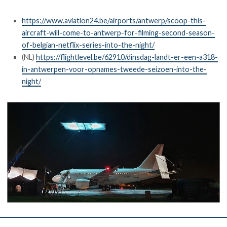
https://www.aviation24.be/airports/antwerp/scoop-this-
aircraft-will-come-to-antwerp-for-filming-second-season-
of-belgian-netflix-series-into-the-night/
(NL)
https://flightlevel.be/62910/dinsdag-landt-er-een-a318-
in-antwerpen-voor-opnames-tweede-seizoen-into-the-
night/