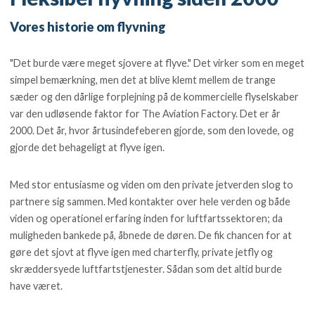
Vores historie om flyvning
"Det burde være meget sjovere at flyve." Det virker som en meget
simpel bemærkning, men det at blive klemt mellem de trange
sæder og den dårlige forplejning på de kommercielle flyselskaber
var den udløsende faktor for The Aviation Factory. Det er år
2000. Det år, hvor årtusindefeberen gjorde, som den lovede, og
gjorde det behageligt at flyve igen.
Med stor entusiasme og viden om den private jetverden slog to
partnere sig sammen. Med kontakter over hele verden og både
viden og operationel erfaring inden for luftfartssektoren; da
muligheden bankede på, åbnede de døren. De fik chancen for at
gøre det sjovt at flyve igen med charterfly, private jetfly og
skræddersyede luftfartstjenester. Sådan som det altid burde
have været.