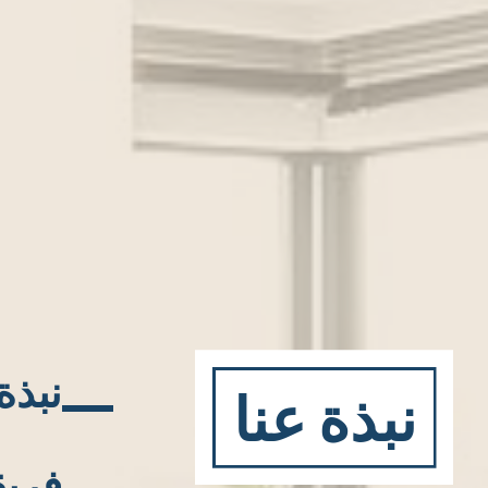
نبذة
نبذة عنا
فريق