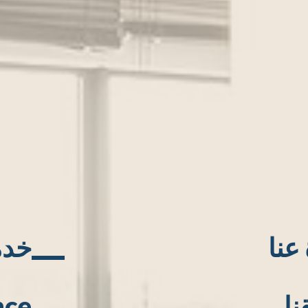
 عنا
خدم
نا
nce